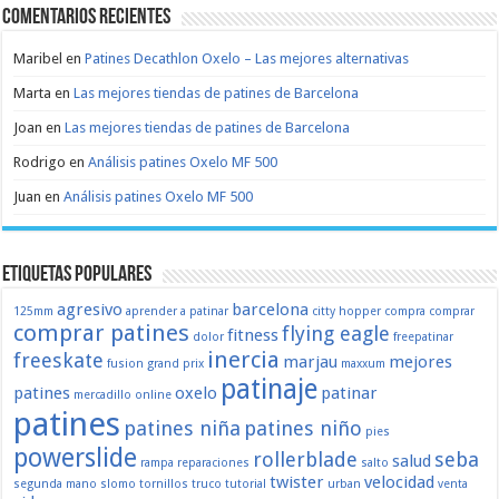
Comentarios recientes
Maribel
en
Patines Decathlon Oxelo – Las mejores alternativas
Marta
en
Las mejores tiendas de patines de Barcelona
Joan
en
Las mejores tiendas de patines de Barcelona
Rodrigo
en
Análisis patines Oxelo MF 500
Juan
en
Análisis patines Oxelo MF 500
Etiquetas populares
agresivo
barcelona
125mm
aprender a patinar
citty hopper
compra
comprar
comprar patines
flying eagle
fitness
dolor
freepatinar
inercia
freeskate
marjau
mejores
fusion
grand prix
maxxum
patinaje
patines
oxelo
patinar
mercadillo
online
patines
patines niña
patines niño
pies
powerslide
rollerblade
seba
salud
rampa
reparaciones
salto
twister
velocidad
segunda mano
slomo
tornillos
truco
tutorial
urban
venta