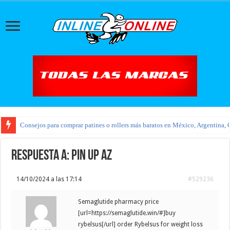
Consejos para comprar patines o rollers más baratos en México, Argentina, 
Respuesta a: pin up az
14/10/2024 a las 17:14
#529236
Semaglutide pharmacy price
[url=https://semaglutide.win/#]buy
rybelsus[/url] order Rybelsus for weight loss