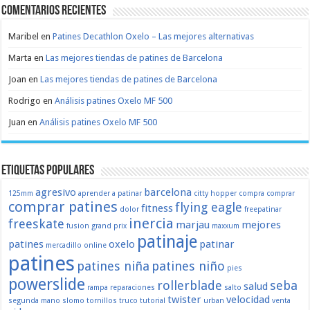
Comentarios recientes
Maribel
en
Patines Decathlon Oxelo – Las mejores alternativas
Marta
en
Las mejores tiendas de patines de Barcelona
Joan
en
Las mejores tiendas de patines de Barcelona
Rodrigo
en
Análisis patines Oxelo MF 500
Juan
en
Análisis patines Oxelo MF 500
Etiquetas populares
agresivo
barcelona
125mm
aprender a patinar
citty hopper
compra
comprar
comprar patines
flying eagle
fitness
dolor
freepatinar
inercia
freeskate
marjau
mejores
fusion
grand prix
maxxum
patinaje
patines
oxelo
patinar
mercadillo
online
patines
patines niña
patines niño
pies
powerslide
rollerblade
seba
salud
rampa
reparaciones
salto
twister
velocidad
segunda mano
slomo
tornillos
truco
tutorial
urban
venta