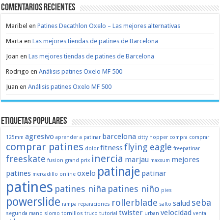
Comentarios recientes
Maribel
en
Patines Decathlon Oxelo – Las mejores alternativas
Marta
en
Las mejores tiendas de patines de Barcelona
Joan
en
Las mejores tiendas de patines de Barcelona
Rodrigo
en
Análisis patines Oxelo MF 500
Juan
en
Análisis patines Oxelo MF 500
Etiquetas populares
agresivo
barcelona
125mm
aprender a patinar
citty hopper
compra
comprar
comprar patines
flying eagle
fitness
dolor
freepatinar
inercia
freeskate
marjau
mejores
fusion
grand prix
maxxum
patinaje
patines
oxelo
patinar
mercadillo
online
patines
patines niña
patines niño
pies
powerslide
rollerblade
seba
salud
rampa
reparaciones
salto
twister
velocidad
segunda mano
slomo
tornillos
truco
tutorial
urban
venta