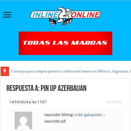
Consejos para comprar patines o rollers más baratos en México, Argentina, 
Respuesta a: pin up azerbaijan
14/10/2024 a las 17:07
#529076
neurontin 300mg:
order gabapentin
–
neurontin pill