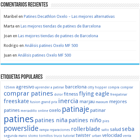
Comentarios recientes
Maribel
en
Patines Decathlon Oxelo – Las mejores alternativas
Marta
en
Las mejores tiendas de patines de Barcelona
Joan
en
Las mejores tiendas de patines de Barcelona
Rodrigo
en
Análisis patines Oxelo MF 500
Juan
en
Análisis patines Oxelo MF 500
Etiquetas populares
agresivo
barcelona
125mm
aprender a patinar
citty hopper
compra
comprar
comprar patines
flying eagle
fitness
dolor
freepatinar
inercia
freeskate
marjau
mejores
fusion
grand prix
maxxum
patinaje
patines
oxelo
patinar
mercadillo
online
patines
patines niña
patines niño
pies
powerslide
rollerblade
seba
salud
rampa
reparaciones
salto
twister
velocidad
segunda mano
slomo
tornillos
truco
tutorial
urban
venta