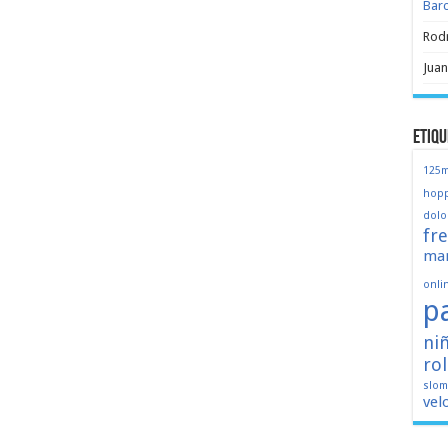
Bar
Rod
Juan
Etiqu
125
hopp
dolo
fr
mar
onli
p
ni
ro
slo
vel