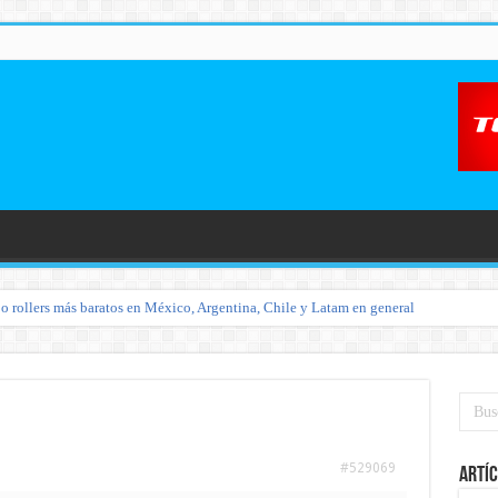
o rollers más baratos en México, Argentina, Chile y Latam en general
#529069
Artíc