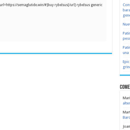
Cons
url=https://semaglutide.win/#]buy rybelsus[/url] rybelsus generic
bara
gene
Nuev
Pati
peso
Pati
una 
Epic
grin
Come
Mari
alte
Mar
Bar
Joa