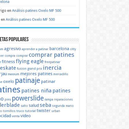
celona
rigo
en
Análisis patines Oxelo MF 500
en
Análisis patines Oxelo MF 500
etas populares
agresivo
barcelona
mm
aprender a patinar
citty
comprar patines
er
compra
comprar
flying eagle
fitness
r
freepatinar
inercia
eeskate
fusion
grand prix
jau
mejores patines
maxxum
mercadillo
patinaje
oxelo
patinar
ne
atines
patines niña
patines
powerslide
ño
pies
rampa
reparaciones
llerblade
seba
salud
salto
segunda mano
twister
mo
tornillos
truco
tutorial
urban
ocidad
video
venta