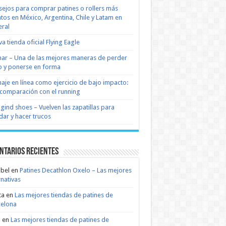
ejos para comprar patines o rollers más
tos en México, Argentina, Chile y Latam en
ral
a tienda oficial Flying Eagle
nar – Una de las mejores maneras de perder
 y ponerse en forma
naje en línea como ejercicio de bajo impacto:
comparación con el running
 gind shoes – Vuelven las zapatillas para
dar y hacer trucos
ntarios recientes
bel
en
Patines Decathlon Oxelo – Las mejores
rnativas
ta
en
Las mejores tiendas de patines de
celona
n
en
Las mejores tiendas de patines de