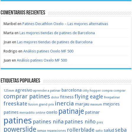
Comentarios recientes
Maribel
en
Patines Decathlon Oxelo – Las mejores alternativas
Marta
en
Las mejores tiendas de patines de Barcelona
Joan
en
Las mejores tiendas de patines de Barcelona
Rodrigo
en
Análisis patines Oxelo MF 500
Juan
en
Análisis patines Oxelo MF 500
Etiquetas populares
agresivo
barcelona
125mm
aprender a patinar
citty hopper
compra
comprar
comprar patines
flying eagle
fitness
dolor
freepatinar
inercia
freeskate
marjau
mejores
fusion
grand prix
maxxum
patinaje
patines
oxelo
patinar
mercadillo
online
patines
patines niña
patines niño
pies
powerslide
rollerblade
seba
salud
rampa
reparaciones
salto