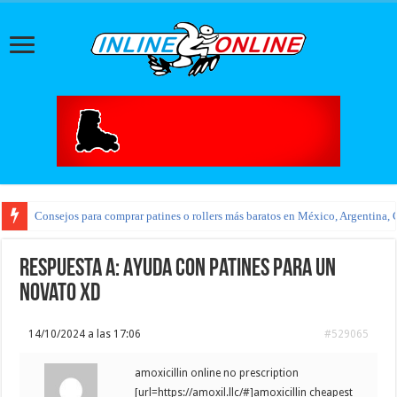
Consejos para comprar patines o rollers más baratos en México, Argentina, 
Respuesta a: Ayuda con patines para un
novato XD
14/10/2024 a las 17:06
#529065
amoxicillin online no prescription
[url=https://amoxil.llc/#]amoxicillin cheapest