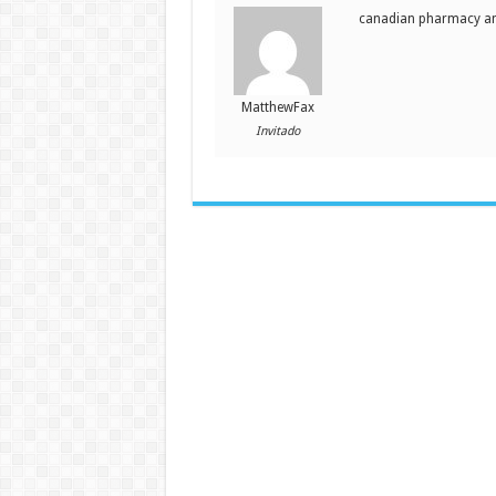
canadian pharmacy am
MatthewFax
Invitado