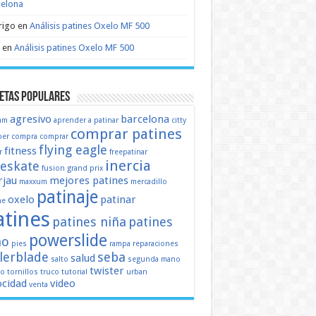
celona
rigo
en
Análisis patines Oxelo MF 500
en
Análisis patines Oxelo MF 500
etas populares
agresivo
barcelona
mm
aprender a patinar
citty
comprar patines
er
compra
comprar
flying eagle
fitness
r
freepatinar
inercia
eeskate
fusion
grand prix
jau
mejores patines
maxxum
mercadillo
patinaje
oxelo
patinar
ne
atines
patines niña
patines
powerslide
ño
pies
rampa
reparaciones
llerblade
seba
salud
salto
segunda mano
twister
mo
tornillos
truco
tutorial
urban
ocidad
video
venta