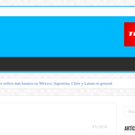
o rollers más baratos en México, Argentina, Chile y Latam en general
#529058
Artíc