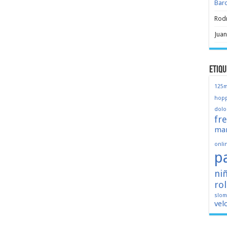
Bar
Rod
Juan
Etiqu
125
hopp
dolo
fr
mar
onli
p
ni
ro
slo
vel