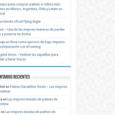
ejos para comprar patines o rollers más
tos en México, Argentina, Chile y Latam en
ral
a tienda oficial Flying Eagle
nar – Una de las mejores maneras de perder
 y ponerse en forma
naje en línea como ejercicio de bajo impacto:
comparación con el running
 gind shoes – Vuelven las zapatillas para
dar y hacer trucos
ntarios recientes
bel
en
Patines Decathlon Oxelo – Las mejores
rnativas
ta
en
Las mejores tiendas de patines de
celona
n
en
Las mejores tiendas de patines de