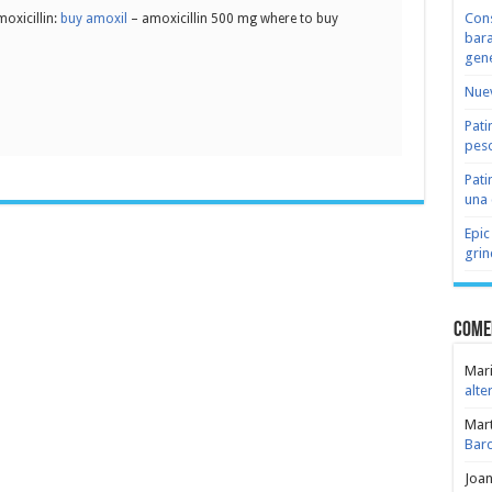
Cons
oxicillin:
buy amoxil
– amoxicillin 500 mg where to buy
bara
gene
Nuev
Pati
peso
Pati
una 
Epic
grin
Come
Mari
alte
Mar
Bar
Joa