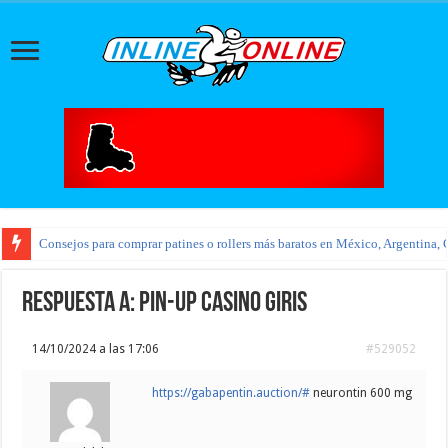
Consejos para comprar patines o rollers más baratos en México, Argentina, 
Respuesta a: pin-up casino giris
14/10/2024 a las 17:06
#529052
https://gabapentin.auction/#
neurontin 600 mg