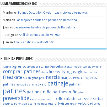
Comentarios recientes
Maribel
en
Patines Decathlon Oxelo – Las mejores alternativas
Marta
en
Las mejores tiendas de patines de Barcelona
Joan
en
Las mejores tiendas de patines de Barcelona
Rodrigo
en
Análisis patines Oxelo MF 500
Juan
en
Análisis patines Oxelo MF 500
Etiquetas populares
agresivo
barcelona
125mm
aprender a patinar
citty hopper
compra
comprar
comprar patines
flying eagle
fitness
dolor
freepatinar
inercia
freeskate
marjau
mejores
fusion
grand prix
maxxum
patinaje
patines
oxelo
patinar
mercadillo
online
patines
patines niña
patines niño
pies
powerslide
rollerblade
seba
salud
rampa
reparaciones
salto
twister
velocidad
segunda mano
slomo
tornillos
truco
tutorial
urban
venta