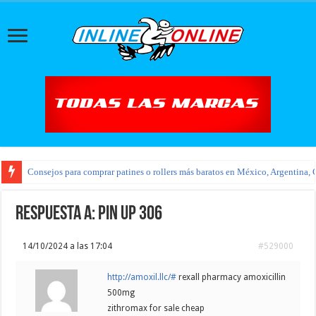
Consejos para comprar patines o rollers más baratos en México, Argentina, 
Respuesta a: pin up 306
14/10/2024 a las 17:04
#529000
http://amoxil.llc/#
rexall pharmacy amoxicillin
500mg
zithromax for sale cheap