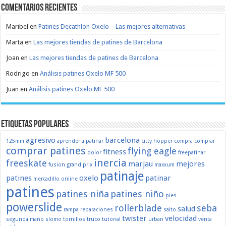
Comentarios recientes
Maribel
en
Patines Decathlon Oxelo – Las mejores alternativas
Marta
en
Las mejores tiendas de patines de Barcelona
Joan
en
Las mejores tiendas de patines de Barcelona
Rodrigo
en
Análisis patines Oxelo MF 500
Juan
en
Análisis patines Oxelo MF 500
Etiquetas populares
agresivo
barcelona
125mm
aprender a patinar
citty hopper
compra
comprar
comprar patines
flying eagle
fitness
dolor
freepatinar
inercia
freeskate
marjau
mejores
fusion
grand prix
maxxum
patinaje
patines
oxelo
patinar
mercadillo
online
patines
patines niña
patines niño
pies
powerslide
rollerblade
seba
salud
rampa
reparaciones
salto
twister
velocidad
segunda mano
slomo
tornillos
truco
tutorial
urban
venta