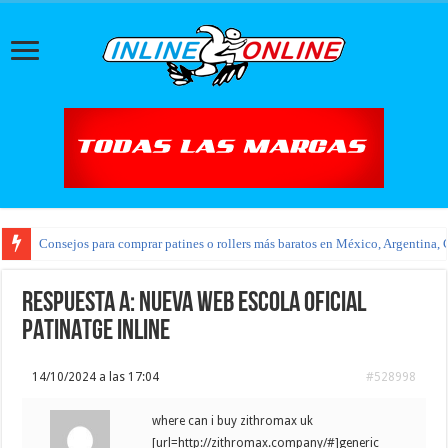
Consejos para comprar patines o rollers más baratos en México, Argentina, 
Respuesta a: NUEVA WEB ESCOLA OFICIAL
PATINATGE INLINE
14/10/2024 a las 17:04
#528998
where can i buy zithromax uk
[url=http://zithromax.company/#]generic