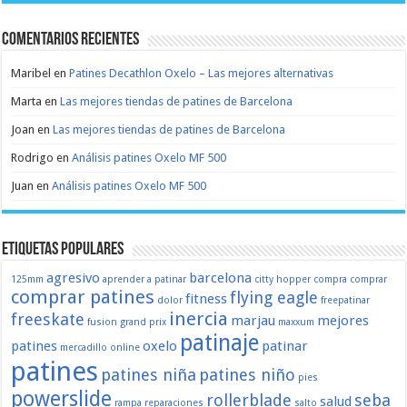
Comentarios recientes
Maribel
en
Patines Decathlon Oxelo – Las mejores alternativas
Marta
en
Las mejores tiendas de patines de Barcelona
Joan
en
Las mejores tiendas de patines de Barcelona
Rodrigo
en
Análisis patines Oxelo MF 500
Juan
en
Análisis patines Oxelo MF 500
Etiquetas populares
agresivo
barcelona
125mm
aprender a patinar
citty hopper
compra
comprar
comprar patines
flying eagle
fitness
dolor
freepatinar
inercia
freeskate
marjau
mejores
fusion
grand prix
maxxum
patinaje
patines
oxelo
patinar
mercadillo
online
patines
patines niña
patines niño
pies
powerslide
rollerblade
seba
salud
rampa
reparaciones
salto