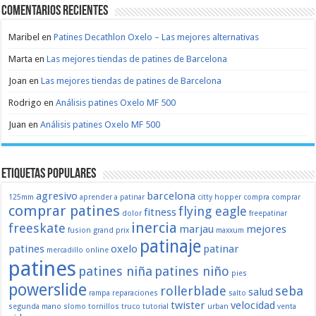
Comentarios recientes
Maribel
en
Patines Decathlon Oxelo – Las mejores alternativas
Marta
en
Las mejores tiendas de patines de Barcelona
Joan
en
Las mejores tiendas de patines de Barcelona
Rodrigo
en
Análisis patines Oxelo MF 500
Juan
en
Análisis patines Oxelo MF 500
Etiquetas populares
agresivo
barcelona
125mm
aprender a patinar
citty hopper
compra
comprar
comprar patines
flying eagle
fitness
dolor
freepatinar
inercia
freeskate
marjau
mejores
fusion
grand prix
maxxum
patinaje
patines
oxelo
patinar
mercadillo
online
patines
patines niña
patines niño
pies
powerslide
rollerblade
seba
salud
rampa
reparaciones
salto
twister
velocidad
segunda mano
slomo
tornillos
truco
tutorial
urban
venta