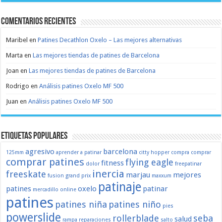
Comentarios recientes
Maribel
en
Patines Decathlon Oxelo – Las mejores alternativas
Marta
en
Las mejores tiendas de patines de Barcelona
Joan
en
Las mejores tiendas de patines de Barcelona
Rodrigo
en
Análisis patines Oxelo MF 500
Juan
en
Análisis patines Oxelo MF 500
Etiquetas populares
agresivo
barcelona
125mm
aprender a patinar
citty hopper
compra
comprar
comprar patines
flying eagle
fitness
dolor
freepatinar
inercia
freeskate
marjau
mejores
fusion
grand prix
maxxum
patinaje
patines
oxelo
patinar
mercadillo
online
patines
patines niña
patines niño
pies
powerslide
rollerblade
seba
salud
rampa
reparaciones
salto