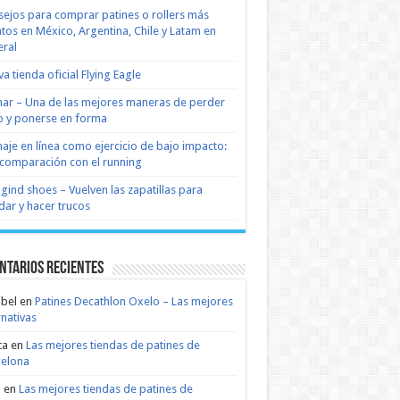
ejos para comprar patines o rollers más
tos en México, Argentina, Chile y Latam en
ral
a tienda oficial Flying Eagle
nar – Una de las mejores maneras de perder
 y ponerse en forma
naje en línea como ejercicio de bajo impacto:
comparación con el running
 gind shoes – Vuelven las zapatillas para
dar y hacer trucos
ntarios recientes
bel
en
Patines Decathlon Oxelo – Las mejores
rnativas
ta
en
Las mejores tiendas de patines de
celona
n
en
Las mejores tiendas de patines de