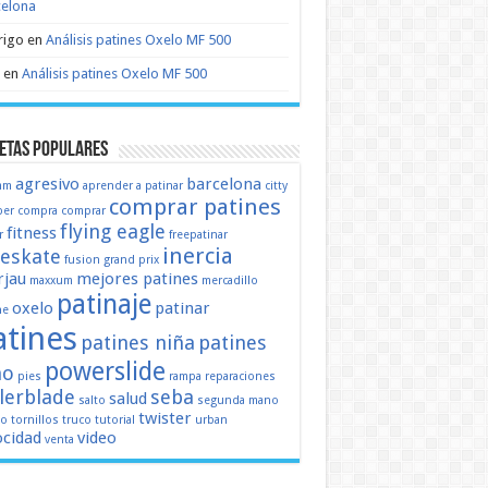
celona
rigo
en
Análisis patines Oxelo MF 500
en
Análisis patines Oxelo MF 500
etas populares
agresivo
barcelona
mm
aprender a patinar
citty
comprar patines
er
compra
comprar
flying eagle
fitness
r
freepatinar
inercia
eeskate
fusion
grand prix
jau
mejores patines
maxxum
mercadillo
patinaje
oxelo
patinar
ne
atines
patines niña
patines
powerslide
ño
pies
rampa
reparaciones
llerblade
seba
salud
salto
segunda mano
twister
mo
tornillos
truco
tutorial
urban
ocidad
video
venta