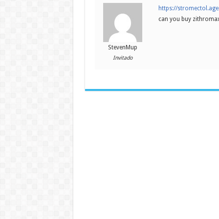
https://stromectol.ag
can you buy zithromax
StevenMup
Invitado