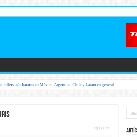
o rollers más baratos en México, Argentina, Chile y Latam en general
iris
#528907
Artíc