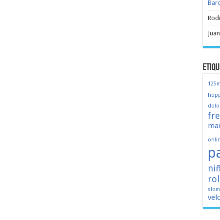
Bar
Rod
Juan
Etiqu
125
hopp
dolo
fr
mar
onli
p
ni
ro
slo
vel