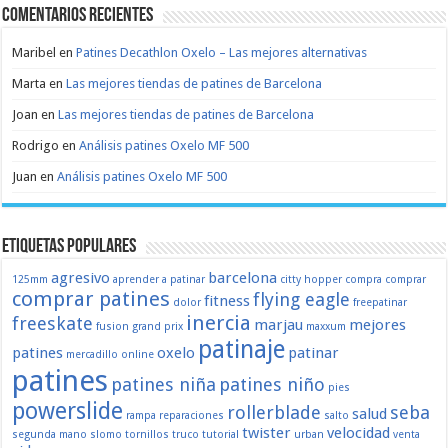
Comentarios recientes
Maribel
en
Patines Decathlon Oxelo – Las mejores alternativas
Marta
en
Las mejores tiendas de patines de Barcelona
Joan
en
Las mejores tiendas de patines de Barcelona
Rodrigo
en
Análisis patines Oxelo MF 500
Juan
en
Análisis patines Oxelo MF 500
Etiquetas populares
agresivo
barcelona
125mm
aprender a patinar
citty hopper
compra
comprar
comprar patines
flying eagle
fitness
dolor
freepatinar
inercia
freeskate
marjau
mejores
fusion
grand prix
maxxum
patinaje
patines
oxelo
patinar
mercadillo
online
patines
patines niña
patines niño
pies
powerslide
rollerblade
seba
salud
rampa
reparaciones
salto
twister
velocidad
segunda mano
slomo
tornillos
truco
tutorial
urban
venta