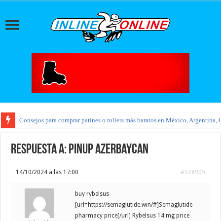
Consejos para comprar patines o rollers más baratos en México, Argentina, 
Respuesta a: pinup azerbaycan
14/10/2024 a las 17:00
#528905
buy rybelsus
[url=https://semaglutide.win/#]Semaglutide
pharmacy price[/url] Rybelsus 14 mg price