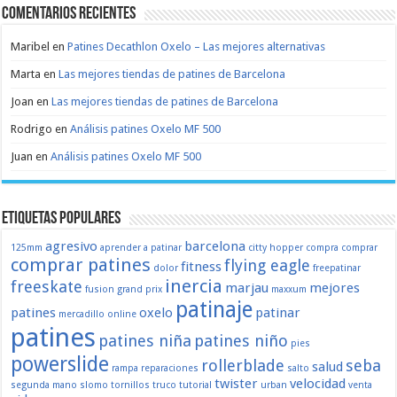
Comentarios recientes
Maribel
en
Patines Decathlon Oxelo – Las mejores alternativas
Marta
en
Las mejores tiendas de patines de Barcelona
Joan
en
Las mejores tiendas de patines de Barcelona
Rodrigo
en
Análisis patines Oxelo MF 500
Juan
en
Análisis patines Oxelo MF 500
Etiquetas populares
agresivo
barcelona
125mm
aprender a patinar
citty hopper
compra
comprar
comprar patines
flying eagle
fitness
dolor
freepatinar
inercia
freeskate
marjau
mejores
fusion
grand prix
maxxum
patinaje
patines
oxelo
patinar
mercadillo
online
patines
patines niña
patines niño
pies
powerslide
rollerblade
seba
salud
rampa
reparaciones
salto
twister
velocidad
segunda mano
slomo
tornillos
truco
tutorial
urban
venta