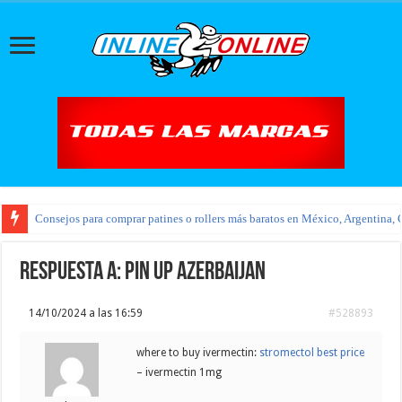
Consejos para comprar patines o rollers más baratos en México, Argentina, 
Respuesta a: pin up azerbaijan
14/10/2024 a las 16:59
#528893
where to buy ivermectin:
stromectol best price
– ivermectin 1mg