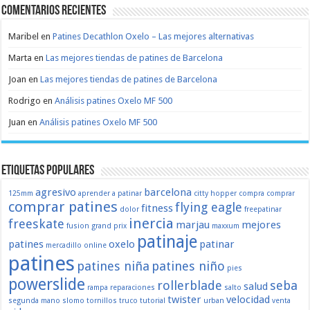
Comentarios recientes
Maribel
en
Patines Decathlon Oxelo – Las mejores alternativas
Marta
en
Las mejores tiendas de patines de Barcelona
Joan
en
Las mejores tiendas de patines de Barcelona
Rodrigo
en
Análisis patines Oxelo MF 500
Juan
en
Análisis patines Oxelo MF 500
Etiquetas populares
agresivo
barcelona
125mm
aprender a patinar
citty hopper
compra
comprar
comprar patines
flying eagle
fitness
dolor
freepatinar
inercia
freeskate
marjau
mejores
fusion
grand prix
maxxum
patinaje
patines
oxelo
patinar
mercadillo
online
patines
patines niña
patines niño
pies
powerslide
rollerblade
seba
salud
rampa
reparaciones
salto
twister
velocidad
segunda mano
slomo
tornillos
truco
tutorial
urban
venta