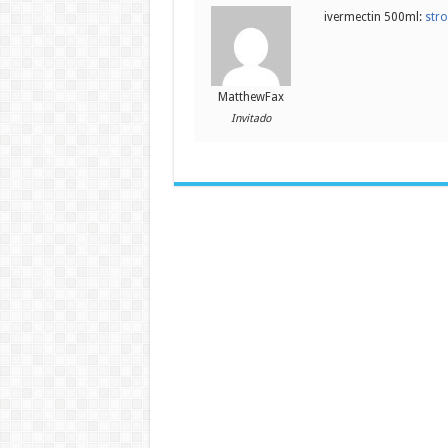
ivermectin 500ml:
stro
MatthewFax
Invitado