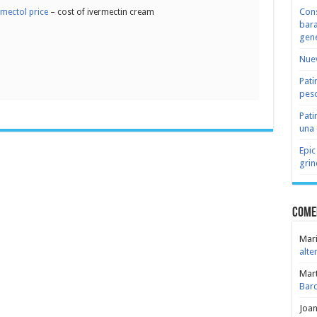
Cons
mectol price
– cost of ivermectin cream
bara
gene
Nuev
Pati
peso
Pati
una 
Epic
grin
Come
Mari
alte
Mar
Bar
Joa