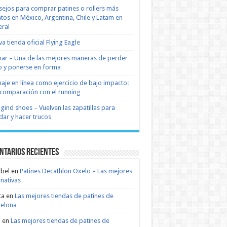
ejos para comprar patines o rollers más
tos en México, Argentina, Chile y Latam en
ral
a tienda oficial Flying Eagle
nar – Una de las mejores maneras de perder
 y ponerse en forma
naje en línea como ejercicio de bajo impacto:
comparación con el running
 gind shoes – Vuelven las zapatillas para
dar y hacer trucos
ntarios recientes
bel
en
Patines Decathlon Oxelo – Las mejores
rnativas
ta
en
Las mejores tiendas de patines de
celona
n
en
Las mejores tiendas de patines de