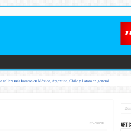
o rollers más baratos en México, Argentina, Chile y Latam en general
#528890
Artíc