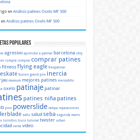
celona
rigo
en
Análisis patines Oxelo MF 500
en
Análisis patines Oxelo MF 500
etas populares
agresivo
barcelona
mm
aprender a patinar
citty
comprar patines
er
compra
comprar
flying eagle
fitness
r
freepatinar
inercia
eeskate
fusion
grand prix
jau
mejores patines
maxxum
mercadillo
patinaje
oxelo
patinar
ne
atines
patines niña
patines
powerslide
ño
pies
rampa
reparaciones
llerblade
seba
salud
salto
segunda mano
twister
mo
tornillos
truco
tutorial
urban
ocidad
video
venta