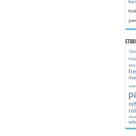
Bar
Rod
Juan
Etiqu
125
hopp
dolo
fr
mar
onli
p
ni
ro
slo
vel