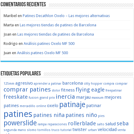
Comentarios recientes
Maribel
en
Patines Decathlon Oxelo – Las mejores alternativas
Marta
en
Las mejores tiendas de patines de Barcelona
Joan
en
Las mejores tiendas de patines de Barcelona
Rodrigo
en
Análisis patines Oxelo MF 500
Juan
en
Análisis patines Oxelo MF 500
Etiquetas populares
agresivo
barcelona
125mm
aprender a patinar
citty hopper
compra
comprar
comprar patines
flying eagle
fitness
dolor
freepatinar
inercia
freeskate
marjau
mejores
fusion
grand prix
maxxum
patinaje
patines
oxelo
patinar
mercadillo
online
patines
patines niña
patines niño
pies
powerslide
rollerblade
seba
salud
rampa
reparaciones
salto
twister
velocidad
segunda mano
slomo
tornillos
truco
tutorial
urban
venta