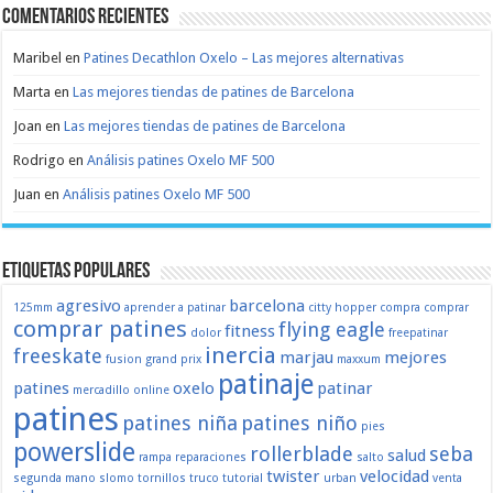
Comentarios recientes
Maribel
en
Patines Decathlon Oxelo – Las mejores alternativas
Marta
en
Las mejores tiendas de patines de Barcelona
Joan
en
Las mejores tiendas de patines de Barcelona
Rodrigo
en
Análisis patines Oxelo MF 500
Juan
en
Análisis patines Oxelo MF 500
Etiquetas populares
agresivo
barcelona
125mm
aprender a patinar
citty hopper
compra
comprar
comprar patines
flying eagle
fitness
dolor
freepatinar
inercia
freeskate
marjau
mejores
fusion
grand prix
maxxum
patinaje
patines
oxelo
patinar
mercadillo
online
patines
patines niña
patines niño
pies
powerslide
rollerblade
seba
salud
rampa
reparaciones
salto
twister
velocidad
segunda mano
slomo
tornillos
truco
tutorial
urban
venta