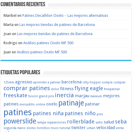
Comentarios recientes
Maribel
en
Patines Decathlon Oxelo – Las mejores alternativas
Marta
en
Las mejores tiendas de patines de Barcelona
Joan
en
Las mejores tiendas de patines de Barcelona
Rodrigo
en
Análisis patines Oxelo MF 500
Juan
en
Análisis patines Oxelo MF 500
Etiquetas populares
agresivo
barcelona
125mm
aprender a patinar
citty hopper
compra
comprar
comprar patines
flying eagle
fitness
dolor
freepatinar
inercia
freeskate
marjau
mejores
fusion
grand prix
maxxum
patinaje
patines
oxelo
patinar
mercadillo
online
patines
patines niña
patines niño
pies
powerslide
rollerblade
seba
salud
rampa
reparaciones
salto
twister
velocidad
segunda mano
slomo
tornillos
truco
tutorial
urban
venta