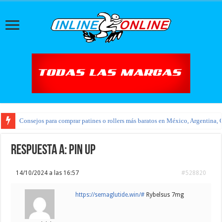
Consejos para comprar patines o rollers más baratos en México, Argentina, 
Respuesta a: pin up
14/10/2024 a las 16:57
#528820
https://semaglutide.win/#
Rybelsus 7mg