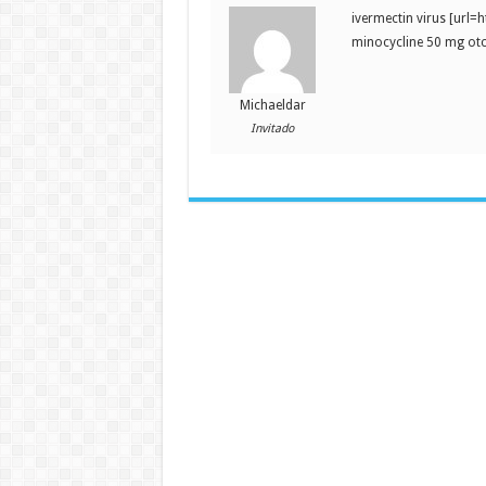
ivermectin virus [url=
minocycline 50 mg ot
Michaeldar
Invitado