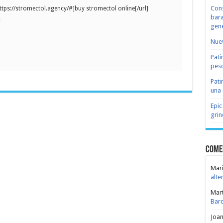
Cons
https://stromectol.agency/#]buy stromectol online[/url]
bara
c
gene
Nuev
Pati
peso
Pati
una 
Epic
grin
Come
Mari
alte
Mar
Bar
Joa