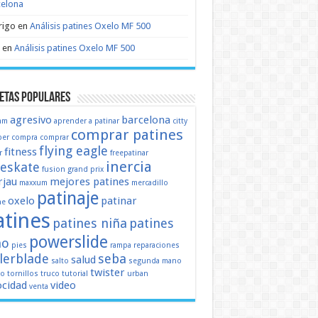
celona
rigo
en
Análisis patines Oxelo MF 500
en
Análisis patines Oxelo MF 500
etas populares
agresivo
barcelona
mm
aprender a patinar
citty
comprar patines
er
compra
comprar
flying eagle
fitness
r
freepatinar
inercia
eeskate
fusion
grand prix
jau
mejores patines
maxxum
mercadillo
patinaje
oxelo
patinar
ne
atines
patines niña
patines
powerslide
ño
pies
rampa
reparaciones
llerblade
seba
salud
salto
segunda mano
twister
mo
tornillos
truco
tutorial
urban
ocidad
video
venta