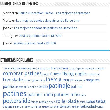
Comentarios recientes
Maribel
en
Patines Decathlon Oxelo – Las mejores alternativas
Marta
en
Las mejores tiendas de patines de Barcelona
Joan
en
Las mejores tiendas de patines de Barcelona
Rodrigo
en
Análisis patines Oxelo MF 500
Juan
en
Análisis patines Oxelo MF 500
Etiquetas populares
agresivo
barcelona
125mm
aprender a patinar
citty hopper
compra
comprar
comprar patines
flying eagle
fitness
dolor
freepatinar
inercia
freeskate
marjau
mejores
fusion
grand prix
maxxum
patinaje
patines
oxelo
patinar
mercadillo
online
patines
patines niña
patines niño
pies
powerslide
rollerblade
seba
salud
rampa
reparaciones
salto
twister
velocidad
segunda mano
slomo
tornillos
truco
tutorial
urban
venta