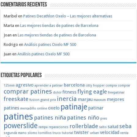
Comentarios recientes
Maribel
en
Patines Decathlon Oxelo – Las mejores alternativas
Marta
en
Las mejores tiendas de patines de Barcelona
Joan
en
Las mejores tiendas de patines de Barcelona
Rodrigo
en
Análisis patines Oxelo MF 500
Juan
en
Análisis patines Oxelo MF 500
Etiquetas populares
agresivo
barcelona
125mm
aprender a patinar
citty hopper
compra
comprar
comprar patines
flying eagle
fitness
dolor
freepatinar
inercia
freeskate
marjau
mejores
fusion
grand prix
maxxum
patinaje
patines
oxelo
patinar
mercadillo
online
patines
patines niña
patines niño
pies
powerslide
rollerblade
seba
salud
rampa
reparaciones
salto
twister
velocidad
segunda mano
slomo
tornillos
truco
tutorial
urban
venta