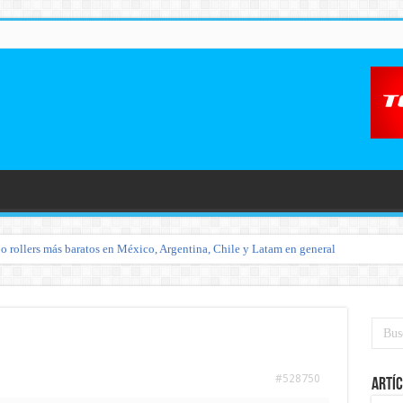
o rollers más baratos en México, Argentina, Chile y Latam en general
#528750
Artíc