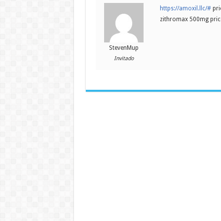
https://amoxil.llc/#
pri
zithromax 500mg pric
StevenMup
Invitado