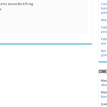
Cons
ce for amoxicillin 875 mg
bara
e
gene
Nuev
Pati
peso
Pati
una 
Epic
grin
Come
Mari
alte
Mar
Bar
Joa