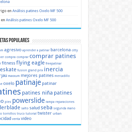
celona
rigo
en
Análisis patines Oxelo MF 500
en
Análisis patines Oxelo MF 500
etas populares
agresivo
barcelona
mm
aprender a patinar
citty
comprar patines
er
compra
comprar
flying eagle
fitness
r
freepatinar
inercia
eeskate
fusion
grand prix
jau
mejores patines
maxxum
mercadillo
patinaje
oxelo
patinar
ne
atines
patines niña
patines
powerslide
ño
pies
rampa
reparaciones
llerblade
seba
salud
salto
segunda mano
twister
mo
tornillos
truco
tutorial
urban
ocidad
video
venta