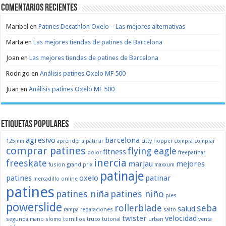
Comentarios recientes
Maribel
en
Patines Decathlon Oxelo – Las mejores alternativas
Marta
en
Las mejores tiendas de patines de Barcelona
Joan
en
Las mejores tiendas de patines de Barcelona
Rodrigo
en
Análisis patines Oxelo MF 500
Juan
en
Análisis patines Oxelo MF 500
Etiquetas populares
agresivo
barcelona
125mm
aprender a patinar
citty hopper
compra
comprar
comprar patines
flying eagle
fitness
dolor
freepatinar
inercia
freeskate
marjau
mejores
fusion
grand prix
maxxum
patinaje
patines
oxelo
patinar
mercadillo
online
patines
patines niña
patines niño
pies
powerslide
rollerblade
seba
salud
rampa
reparaciones
salto
twister
velocidad
segunda mano
slomo
tornillos
truco
tutorial
urban
venta