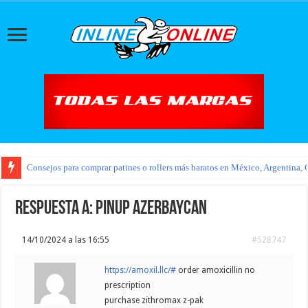
Consejos para comprar patines o rollers más baratos en México, Argentina, 
Respuesta a: pinup azerbaycan
14/10/2024 a las 16:55
#528747
https://amoxil.llc/#
order amoxicillin no
prescription
purchase zithromax z-pak