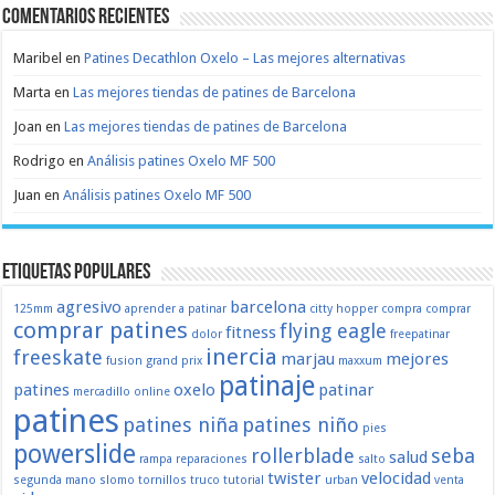
Comentarios recientes
Maribel
en
Patines Decathlon Oxelo – Las mejores alternativas
Marta
en
Las mejores tiendas de patines de Barcelona
Joan
en
Las mejores tiendas de patines de Barcelona
Rodrigo
en
Análisis patines Oxelo MF 500
Juan
en
Análisis patines Oxelo MF 500
Etiquetas populares
agresivo
barcelona
125mm
aprender a patinar
citty hopper
compra
comprar
comprar patines
flying eagle
fitness
dolor
freepatinar
inercia
freeskate
marjau
mejores
fusion
grand prix
maxxum
patinaje
patines
oxelo
patinar
mercadillo
online
patines
patines niña
patines niño
pies
powerslide
rollerblade
seba
salud
rampa
reparaciones
salto
twister
velocidad
segunda mano
slomo
tornillos
truco
tutorial
urban
venta