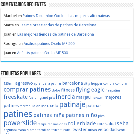
Comentarios recientes
Maribel
en
Patines Decathlon Oxelo – Las mejores alternativas
Marta
en
Las mejores tiendas de patines de Barcelona
Joan
en
Las mejores tiendas de patines de Barcelona
Rodrigo
en
Análisis patines Oxelo MF 500
Juan
en
Análisis patines Oxelo MF 500
Etiquetas populares
agresivo
barcelona
125mm
aprender a patinar
citty hopper
compra
comprar
comprar patines
flying eagle
fitness
dolor
freepatinar
inercia
freeskate
marjau
mejores
fusion
grand prix
maxxum
patinaje
patines
oxelo
patinar
mercadillo
online
patines
patines niña
patines niño
pies
powerslide
rollerblade
seba
salud
rampa
reparaciones
salto
twister
velocidad
segunda mano
slomo
tornillos
truco
tutorial
urban
venta