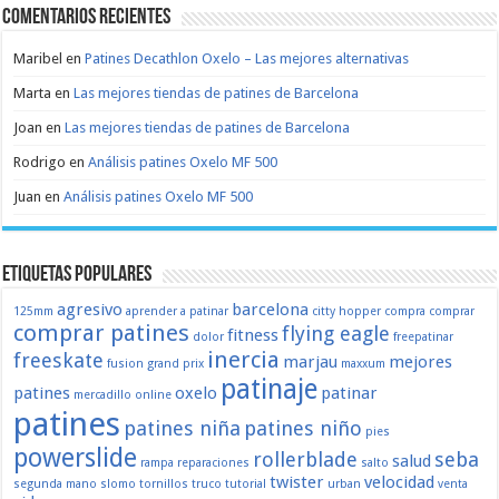
Comentarios recientes
Maribel
en
Patines Decathlon Oxelo – Las mejores alternativas
Marta
en
Las mejores tiendas de patines de Barcelona
Joan
en
Las mejores tiendas de patines de Barcelona
Rodrigo
en
Análisis patines Oxelo MF 500
Juan
en
Análisis patines Oxelo MF 500
Etiquetas populares
agresivo
barcelona
125mm
aprender a patinar
citty hopper
compra
comprar
comprar patines
flying eagle
fitness
dolor
freepatinar
inercia
freeskate
marjau
mejores
fusion
grand prix
maxxum
patinaje
patines
oxelo
patinar
mercadillo
online
patines
patines niña
patines niño
pies
powerslide
rollerblade
seba
salud
rampa
reparaciones
salto
twister
velocidad
segunda mano
slomo
tornillos
truco
tutorial
urban
venta