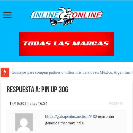
Consejos para comprar patines o rollers más baratos en México, Argentina, 
Respuesta a: pin up 306
14/10/2024 a las 16:54
#528714
https://gabapentin.auction/#
32 neurontin
generic zithromax india