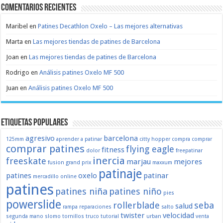
Comentarios recientes
Maribel
en
Patines Decathlon Oxelo – Las mejores alternativas
Marta
en
Las mejores tiendas de patines de Barcelona
Joan
en
Las mejores tiendas de patines de Barcelona
Rodrigo
en
Análisis patines Oxelo MF 500
Juan
en
Análisis patines Oxelo MF 500
Etiquetas populares
agresivo
barcelona
125mm
aprender a patinar
citty hopper
compra
comprar
comprar patines
flying eagle
fitness
dolor
freepatinar
inercia
freeskate
marjau
mejores
fusion
grand prix
maxxum
patinaje
patines
oxelo
patinar
mercadillo
online
patines
patines niña
patines niño
pies
powerslide
rollerblade
seba
salud
rampa
reparaciones
salto
twister
velocidad
segunda mano
slomo
tornillos
truco
tutorial
urban
venta