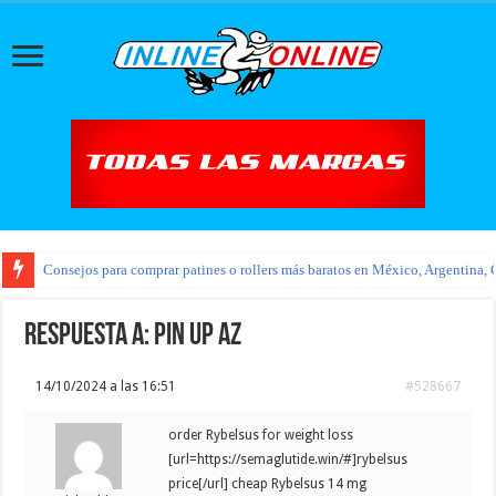
Consejos para comprar patines o rollers más baratos en México, Argentina, 
Respuesta a: pin up az
14/10/2024 a las 16:51
#528667
order Rybelsus for weight loss
[url=https://semaglutide.win/#]rybelsus
price[/url] cheap Rybelsus 14 mg