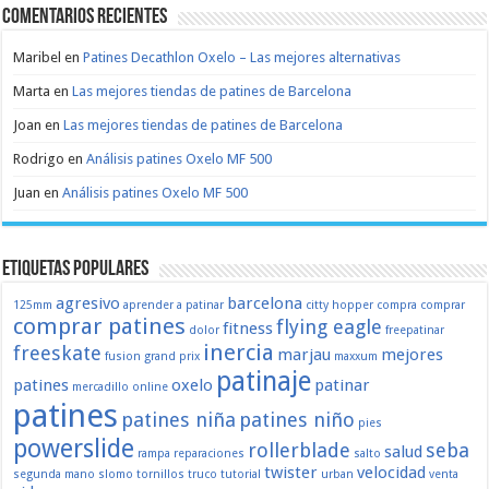
Comentarios recientes
Maribel
en
Patines Decathlon Oxelo – Las mejores alternativas
Marta
en
Las mejores tiendas de patines de Barcelona
Joan
en
Las mejores tiendas de patines de Barcelona
Rodrigo
en
Análisis patines Oxelo MF 500
Juan
en
Análisis patines Oxelo MF 500
Etiquetas populares
agresivo
barcelona
125mm
aprender a patinar
citty hopper
compra
comprar
comprar patines
flying eagle
fitness
dolor
freepatinar
inercia
freeskate
marjau
mejores
fusion
grand prix
maxxum
patinaje
patines
oxelo
patinar
mercadillo
online
patines
patines niña
patines niño
pies
powerslide
rollerblade
seba
salud
rampa
reparaciones
salto
twister
velocidad
segunda mano
slomo
tornillos
truco
tutorial
urban
venta