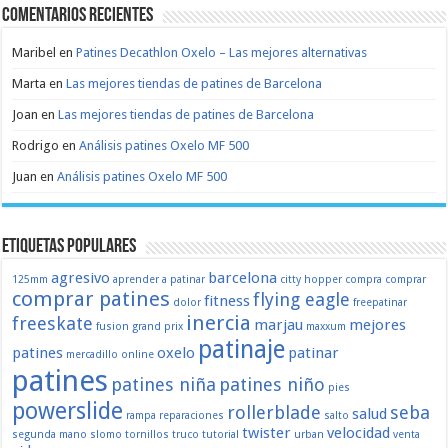
Comentarios recientes
Maribel
en
Patines Decathlon Oxelo – Las mejores alternativas
Marta
en
Las mejores tiendas de patines de Barcelona
Joan
en
Las mejores tiendas de patines de Barcelona
Rodrigo
en
Análisis patines Oxelo MF 500
Juan
en
Análisis patines Oxelo MF 500
Etiquetas populares
agresivo
barcelona
125mm
aprender a patinar
citty hopper
compra
comprar
comprar patines
flying eagle
fitness
dolor
freepatinar
inercia
freeskate
marjau
mejores
fusion
grand prix
maxxum
patinaje
patines
oxelo
patinar
mercadillo
online
patines
patines niña
patines niño
pies
powerslide
rollerblade
seba
salud
rampa
reparaciones
salto
twister
velocidad
segunda mano
slomo
tornillos
truco
tutorial
urban
venta