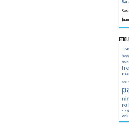
Bar
Rod
Juan
Etiqu
125
hopp
dolo
fr
mar
onli
p
ni
ro
slo
vel