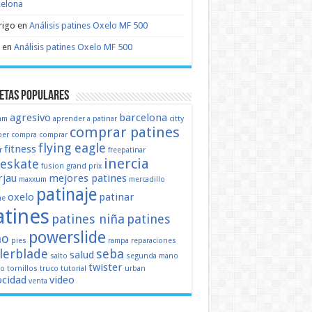
celona
rigo
en
Análisis patines Oxelo MF 500
en
Análisis patines Oxelo MF 500
etas populares
agresivo
barcelona
mm
aprender a patinar
citty
comprar patines
er
compra
comprar
flying eagle
fitness
r
freepatinar
inercia
eeskate
fusion
grand prix
jau
mejores patines
maxxum
mercadillo
patinaje
oxelo
patinar
ne
atines
patines niña
patines
powerslide
ño
pies
rampa
reparaciones
llerblade
seba
salud
salto
segunda mano
twister
mo
tornillos
truco
tutorial
urban
ocidad
video
venta