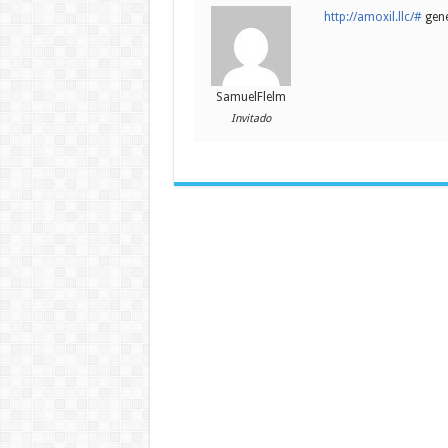
http://amoxil.llc/#
gene
SamuelFlelm
Invitado