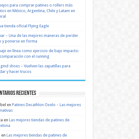
ejos para comprar patines o rollers más
tos en México, Argentina, Chile y Latam en
ral
a tienda oficial Flying Eagle
nar – Una de las mejores maneras de perder
 y ponerse en forma
naje en línea como ejercicio de bajo impacto:
comparación con el running
 gind shoes – Vuelven las zapatillas para
dar y hacer trucos
ntarios recientes
bel
en
Patines Decathlon Oxelo – Las mejores
rnativas
ta
en
Las mejores tiendas de patines de
celona
n
en
Las mejores tiendas de patines de