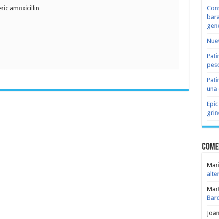
Cons
ric amoxicillin
bara
gene
Nuev
Pati
peso
Pati
una 
Epic
grin
Come
Mari
alte
Mar
Bar
Joa