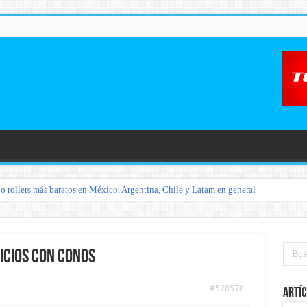
o rollers más baratos en México, Argentina, Chile y Latam en general
icios con conos
#528578
Artíc