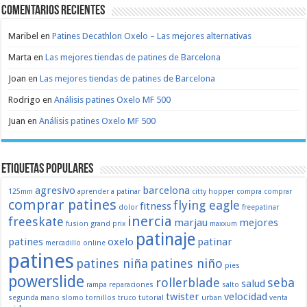
Comentarios recientes
Maribel
en
Patines Decathlon Oxelo – Las mejores alternativas
Marta
en
Las mejores tiendas de patines de Barcelona
Joan
en
Las mejores tiendas de patines de Barcelona
Rodrigo
en
Análisis patines Oxelo MF 500
Juan
en
Análisis patines Oxelo MF 500
Etiquetas populares
agresivo
barcelona
125mm
aprender a patinar
citty hopper
compra
comprar
comprar patines
flying eagle
fitness
dolor
freepatinar
inercia
freeskate
marjau
mejores
fusion
grand prix
maxxum
patinaje
patines
oxelo
patinar
mercadillo
online
patines
patines niña
patines niño
pies
powerslide
rollerblade
seba
salud
rampa
reparaciones
salto
twister
velocidad
segunda mano
slomo
tornillos
truco
tutorial
urban
venta