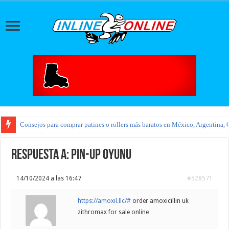
Consejos para comprar patines o rollers más baratos en México, Argentina, 
Respuesta a: pin-up oyunu
14/10/2024 a las 16:47
#528571
https://amoxil.llc/#
order amoxicillin uk
zithromax for sale online