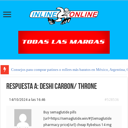
Consejos para comprar patines o rollers más baratos en México, Argentina, 
Respuesta a: Deshi carbon/ throne
14/10/2024 a las 16:46
#528536
Buy semaglutide pills
[url=https://semaglutide.win/#]Semaglutide
pharmacy price[/url] cheap Rybelsus 14 mg