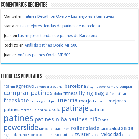
Comentarios recientes
Maribel
en
Patines Decathlon Oxelo – Las mejores alternativas
Marta
en
Las mejores tiendas de patines de Barcelona
Joan
en
Las mejores tiendas de patines de Barcelona
Rodrigo
en
Análisis patines Oxelo MF 500
Juan
en
Análisis patines Oxelo MF 500
Etiquetas populares
agresivo
barcelona
125mm
aprender a patinar
citty hopper
compra
comprar
comprar patines
flying eagle
fitness
dolor
freepatinar
inercia
freeskate
marjau
mejores
fusion
grand prix
maxxum
patinaje
patines
oxelo
patinar
mercadillo
online
patines
patines niña
patines niño
pies
powerslide
rollerblade
seba
salud
rampa
reparaciones
salto
twister
velocidad
segunda mano
slomo
tornillos
truco
tutorial
urban
venta