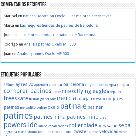
Comentarios recientes
Maribel
en
Patines Decathlon Oxelo – Las mejores alternativas
Marta
en
Las mejores tiendas de patines de Barcelona
Joan
en
Las mejores tiendas de patines de Barcelona
Rodrigo
en
Análisis patines Oxelo MF 500
Juan
en
Análisis patines Oxelo MF 500
Etiquetas populares
agresivo
barcelona
125mm
aprender a patinar
citty hopper
compra
comprar
comprar patines
flying eagle
fitness
dolor
freepatinar
inercia
freeskate
marjau
mejores
fusion
grand prix
maxxum
patinaje
patines
oxelo
patinar
mercadillo
online
patines
patines niña
patines niño
pies
powerslide
rollerblade
seba
salud
rampa
reparaciones
salto
twister
velocidad
segunda mano
slomo
tornillos
truco
tutorial
urban
venta