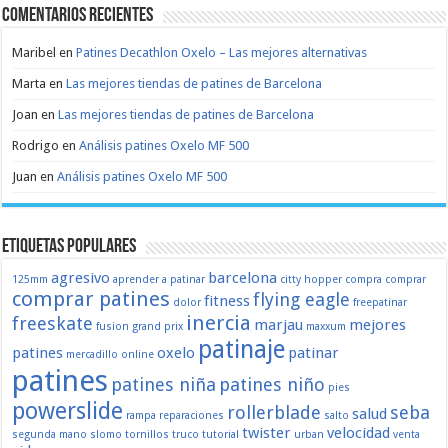
Comentarios recientes
Maribel
en
Patines Decathlon Oxelo – Las mejores alternativas
Marta
en
Las mejores tiendas de patines de Barcelona
Joan
en
Las mejores tiendas de patines de Barcelona
Rodrigo
en
Análisis patines Oxelo MF 500
Juan
en
Análisis patines Oxelo MF 500
Etiquetas populares
agresivo
barcelona
125mm
aprender a patinar
citty hopper
compra
comprar
comprar patines
flying eagle
fitness
dolor
freepatinar
inercia
freeskate
marjau
mejores
fusion
grand prix
maxxum
patinaje
patines
oxelo
patinar
mercadillo
online
patines
patines niña
patines niño
pies
powerslide
rollerblade
seba
salud
rampa
reparaciones
salto
twister
velocidad
segunda mano
slomo
tornillos
truco
tutorial
urban
venta