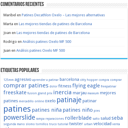
Comentarios recientes
Maribel
en
Patines Decathlon Oxelo – Las mejores alternativas
Marta
en
Las mejores tiendas de patines de Barcelona
Joan
en
Las mejores tiendas de patines de Barcelona
Rodrigo
en
Análisis patines Oxelo MF 500
Juan
en
Análisis patines Oxelo MF 500
Etiquetas populares
agresivo
barcelona
125mm
aprender a patinar
citty hopper
compra
comprar
comprar patines
flying eagle
fitness
dolor
freepatinar
inercia
freeskate
marjau
mejores
fusion
grand prix
maxxum
patinaje
patines
oxelo
patinar
mercadillo
online
patines
patines niña
patines niño
pies
powerslide
rollerblade
seba
salud
rampa
reparaciones
salto
twister
velocidad
segunda mano
slomo
tornillos
truco
tutorial
urban
venta