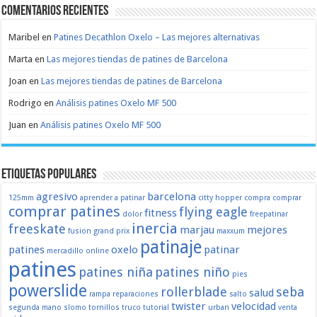
Comentarios recientes
Maribel
en
Patines Decathlon Oxelo – Las mejores alternativas
Marta
en
Las mejores tiendas de patines de Barcelona
Joan
en
Las mejores tiendas de patines de Barcelona
Rodrigo
en
Análisis patines Oxelo MF 500
Juan
en
Análisis patines Oxelo MF 500
Etiquetas populares
agresivo
barcelona
125mm
aprender a patinar
citty hopper
compra
comprar
comprar patines
flying eagle
fitness
dolor
freepatinar
inercia
freeskate
marjau
mejores
fusion
grand prix
maxxum
patinaje
patines
oxelo
patinar
mercadillo
online
patines
patines niña
patines niño
pies
powerslide
rollerblade
seba
salud
rampa
reparaciones
salto
twister
velocidad
segunda mano
slomo
tornillos
truco
tutorial
urban
venta