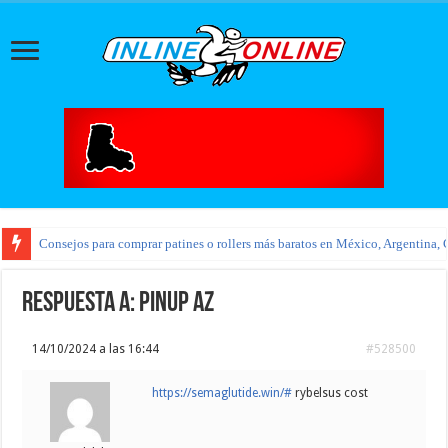
Consejos para comprar patines o rollers más baratos en México, Argentina, 
Respuesta a: pinup az
14/10/2024 a las 16:44
#528500
https://semaglutide.win/#
rybelsus cost