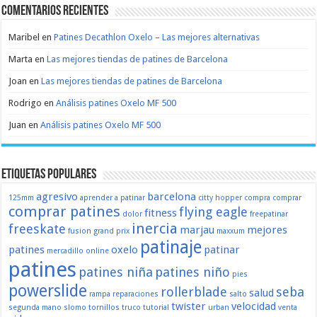
Comentarios recientes
Maribel
en
Patines Decathlon Oxelo – Las mejores alternativas
Marta
en
Las mejores tiendas de patines de Barcelona
Joan
en
Las mejores tiendas de patines de Barcelona
Rodrigo
en
Análisis patines Oxelo MF 500
Juan
en
Análisis patines Oxelo MF 500
Etiquetas populares
agresivo
barcelona
125mm
aprender a patinar
citty hopper
compra
comprar
comprar patines
flying eagle
fitness
dolor
freepatinar
inercia
freeskate
marjau
mejores
fusion
grand prix
maxxum
patinaje
patines
oxelo
patinar
mercadillo
online
patines
patines niña
patines niño
pies
powerslide
rollerblade
seba
salud
rampa
reparaciones
salto
twister
velocidad
segunda mano
slomo
tornillos
truco
tutorial
urban
venta