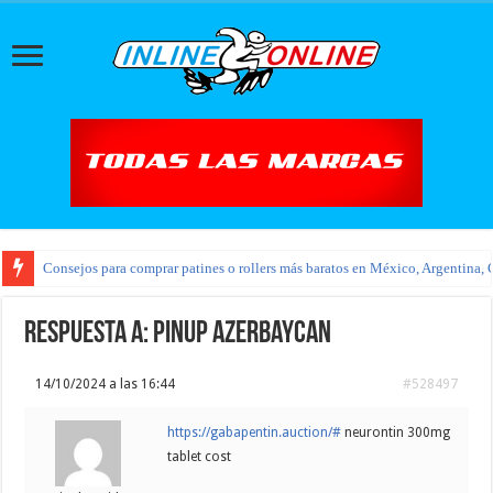
Consejos para comprar patines o rollers más baratos en México, Argentina, 
Respuesta a: pinup azerbaycan
14/10/2024 a las 16:44
#528497
https://gabapentin.auction/#
neurontin 300mg
tablet cost