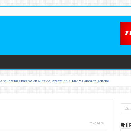
o rollers más baratos en México, Argentina, Chile y Latam en general
#528476
Artíc