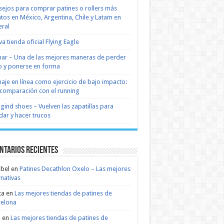
ejos para comprar patines o rollers más
tos en México, Argentina, Chile y Latam en
ral
a tienda oficial Flying Eagle
nar – Una de las mejores maneras de perder
 y ponerse en forma
naje en línea como ejercicio de bajo impacto:
comparación con el running
 gind shoes – Vuelven las zapatillas para
dar y hacer trucos
ntarios recientes
bel
en
Patines Decathlon Oxelo – Las mejores
rnativas
ta
en
Las mejores tiendas de patines de
celona
n
en
Las mejores tiendas de patines de