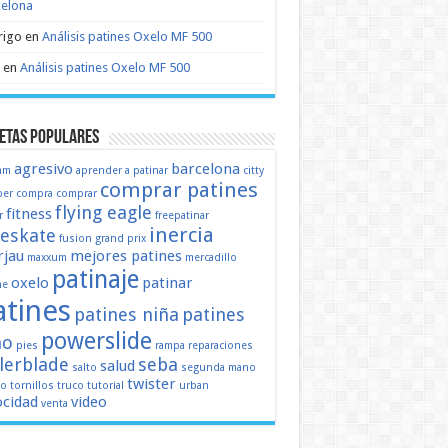
celona
rigo
en
Análisis patines Oxelo MF 500
en
Análisis patines Oxelo MF 500
etas populares
agresivo
barcelona
mm
aprender a patinar
citty
comprar patines
er
compra
comprar
flying eagle
fitness
r
freepatinar
inercia
eeskate
fusion
grand prix
jau
mejores patines
maxxum
mercadillo
patinaje
oxelo
patinar
ne
atines
patines niña
patines
powerslide
ño
pies
rampa
reparaciones
llerblade
seba
salud
salto
segunda mano
twister
mo
tornillos
truco
tutorial
urban
ocidad
video
venta