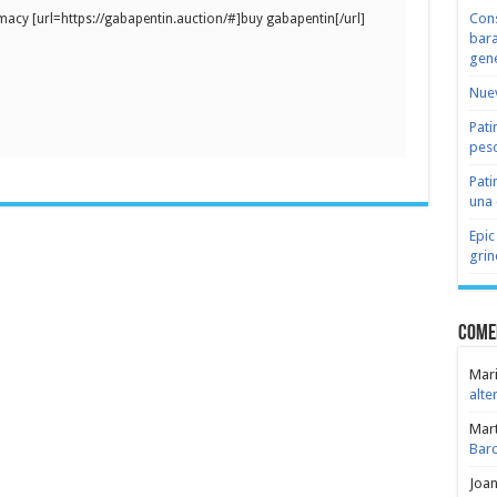
Cons
macy [url=https://gabapentin.auction/#]buy gabapentin[/url]
bara
gene
Nuev
Pati
peso
Pati
una 
Epic
grin
Come
Mari
alte
Mar
Bar
Joa