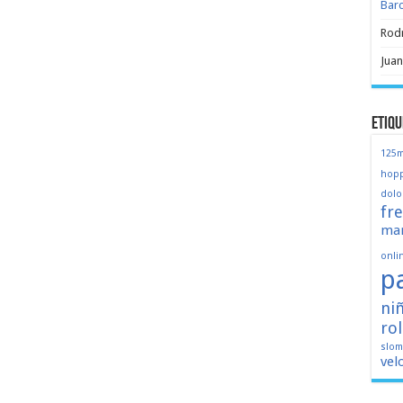
Bar
Rod
Juan
Etiqu
125
hopp
dolo
fr
mar
onli
p
ni
ro
slo
vel