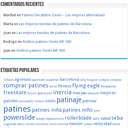
Comentarios recientes
Maribel
en
Patines Decathlon Oxelo – Las mejores alternativas
Marta
en
Las mejores tiendas de patines de Barcelona
Joan
en
Las mejores tiendas de patines de Barcelona
Rodrigo
en
Análisis patines Oxelo MF 500
Juan
en
Análisis patines Oxelo MF 500
Etiquetas populares
agresivo
barcelona
125mm
aprender a patinar
citty hopper
compra
comprar
comprar patines
flying eagle
fitness
dolor
freepatinar
inercia
freeskate
marjau
mejores
fusion
grand prix
maxxum
patinaje
patines
oxelo
patinar
mercadillo
online
patines
patines niña
patines niño
pies
powerslide
rollerblade
seba
salud
rampa
reparaciones
salto
twister
velocidad
segunda mano
slomo
tornillos
truco
tutorial
urban
venta