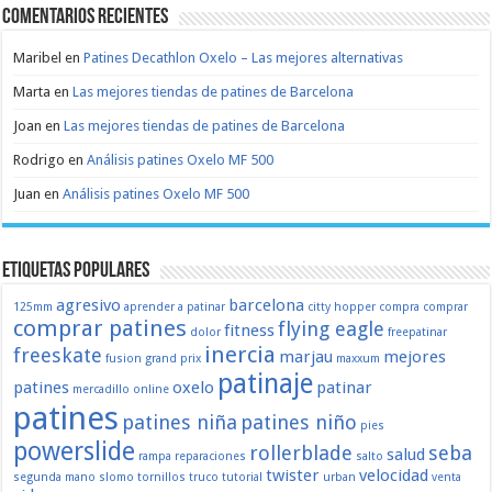
Comentarios recientes
Maribel
en
Patines Decathlon Oxelo – Las mejores alternativas
Marta
en
Las mejores tiendas de patines de Barcelona
Joan
en
Las mejores tiendas de patines de Barcelona
Rodrigo
en
Análisis patines Oxelo MF 500
Juan
en
Análisis patines Oxelo MF 500
Etiquetas populares
agresivo
barcelona
125mm
aprender a patinar
citty hopper
compra
comprar
comprar patines
flying eagle
fitness
dolor
freepatinar
inercia
freeskate
marjau
mejores
fusion
grand prix
maxxum
patinaje
patines
oxelo
patinar
mercadillo
online
patines
patines niña
patines niño
pies
powerslide
rollerblade
seba
salud
rampa
reparaciones
salto
twister
velocidad
segunda mano
slomo
tornillos
truco
tutorial
urban
venta