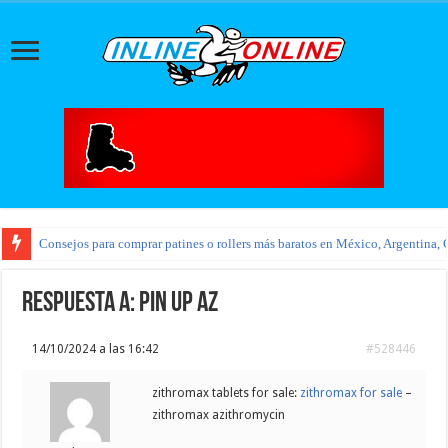
Consejos para comprar patines o rollers más baratos en México, Argentina, 
Respuesta a: pin up az
14/10/2024 a las 16:42
#528446
zithromax tablets for sale:
zithromax for sale
–
zithromax azithromycin