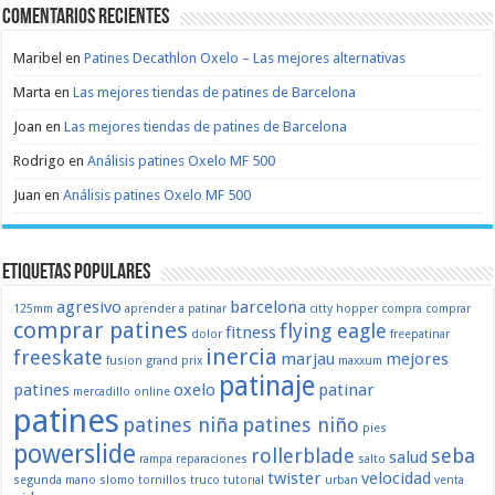
Comentarios recientes
Maribel
en
Patines Decathlon Oxelo – Las mejores alternativas
Marta
en
Las mejores tiendas de patines de Barcelona
Joan
en
Las mejores tiendas de patines de Barcelona
Rodrigo
en
Análisis patines Oxelo MF 500
Juan
en
Análisis patines Oxelo MF 500
Etiquetas populares
agresivo
barcelona
125mm
aprender a patinar
citty hopper
compra
comprar
comprar patines
flying eagle
fitness
dolor
freepatinar
inercia
freeskate
marjau
mejores
fusion
grand prix
maxxum
patinaje
patines
oxelo
patinar
mercadillo
online
patines
patines niña
patines niño
pies
powerslide
rollerblade
seba
salud
rampa
reparaciones
salto
twister
velocidad
segunda mano
slomo
tornillos
truco
tutorial
urban
venta