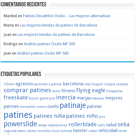
Comentarios recientes
Maribel
en
Patines Decathlon Oxelo – Las mejores alternativas
Marta
en
Las mejores tiendas de patines de Barcelona
Joan
en
Las mejores tiendas de patines de Barcelona
Rodrigo
en
Análisis patines Oxelo MF 500
Juan
en
Análisis patines Oxelo MF 500
Etiquetas populares
agresivo
barcelona
125mm
aprender a patinar
citty hopper
compra
comprar
comprar patines
flying eagle
fitness
dolor
freepatinar
inercia
freeskate
marjau
mejores
fusion
grand prix
maxxum
patinaje
patines
oxelo
patinar
mercadillo
online
patines
patines niña
patines niño
pies
powerslide
rollerblade
seba
salud
rampa
reparaciones
salto
twister
velocidad
segunda mano
slomo
tornillos
truco
tutorial
urban
venta