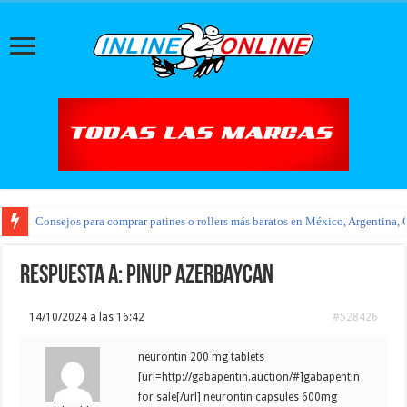
Consejos para comprar patines o rollers más baratos en México, Argentina, 
Respuesta a: pinup azerbaycan
14/10/2024 a las 16:42
#528426
neurontin 200 mg tablets
[url=http://gabapentin.auction/#]gabapentin
for sale[/url] neurontin capsules 600mg