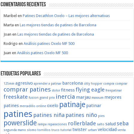
Comentarios recientes
Maribel
en
Patines Decathlon Oxelo – Las mejores alternativas
Marta
en
Las mejores tiendas de patines de Barcelona
Joan
en
Las mejores tiendas de patines de Barcelona
Rodrigo
en
Análisis patines Oxelo MF 500
Juan
en
Análisis patines Oxelo MF 500
Etiquetas populares
agresivo
barcelona
125mm
aprender a patinar
citty hopper
compra
comprar
comprar patines
flying eagle
fitness
dolor
freepatinar
inercia
freeskate
marjau
mejores
fusion
grand prix
maxxum
patinaje
patines
oxelo
patinar
mercadillo
online
patines
patines niña
patines niño
pies
powerslide
rollerblade
seba
salud
rampa
reparaciones
salto
twister
velocidad
segunda mano
slomo
tornillos
truco
tutorial
urban
venta