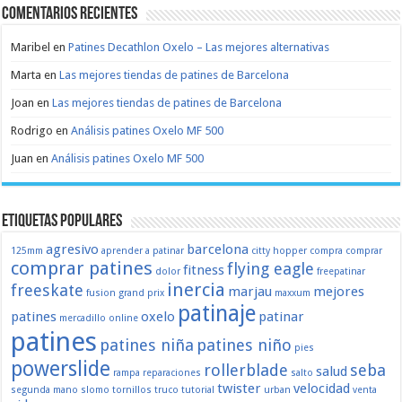
Comentarios recientes
Maribel
en
Patines Decathlon Oxelo – Las mejores alternativas
Marta
en
Las mejores tiendas de patines de Barcelona
Joan
en
Las mejores tiendas de patines de Barcelona
Rodrigo
en
Análisis patines Oxelo MF 500
Juan
en
Análisis patines Oxelo MF 500
Etiquetas populares
agresivo
barcelona
125mm
aprender a patinar
citty hopper
compra
comprar
comprar patines
flying eagle
fitness
dolor
freepatinar
inercia
freeskate
marjau
mejores
fusion
grand prix
maxxum
patinaje
patines
oxelo
patinar
mercadillo
online
patines
patines niña
patines niño
pies
powerslide
rollerblade
seba
salud
rampa
reparaciones
salto
twister
velocidad
segunda mano
slomo
tornillos
truco
tutorial
urban
venta