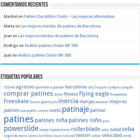
Comentarios recientes
Maribel
en
Patines Decathlon Oxelo – Las mejores alternativas
Marta
en
Las mejores tiendas de patines de Barcelona
Joan
en
Las mejores tiendas de patines de Barcelona
Rodrigo
en
Análisis patines Oxelo MF 500
Juan
en
Análisis patines Oxelo MF 500
Etiquetas populares
agresivo
barcelona
125mm
aprender a patinar
citty hopper
compra
comprar
comprar patines
flying eagle
fitness
dolor
freepatinar
inercia
freeskate
marjau
mejores
fusion
grand prix
maxxum
patinaje
patines
oxelo
patinar
mercadillo
online
patines
patines niña
patines niño
pies
powerslide
rollerblade
seba
salud
rampa
reparaciones
salto
twister
velocidad
segunda mano
slomo
tornillos
truco
tutorial
urban
venta