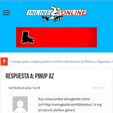
Consejos para comprar patines o rollers más baratos en México, Argentina, 
Respuesta a: pinup az
14/10/2024 a las 16:39
#528367
Buy compounded semaglutide online
[url=http://semaglutide.win/#]Rybelsus 14 mg
price[/url] rybelsus generic