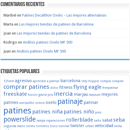
Comentarios recientes
Maribel
en
Patines Decathlon Oxelo – Las mejores alternativas
Marta
en
Las mejores tiendas de patines de Barcelona
Joan
en
Las mejores tiendas de patines de Barcelona
Rodrigo
en
Análisis patines Oxelo MF 500
Juan
en
Análisis patines Oxelo MF 500
Etiquetas populares
agresivo
barcelona
125mm
aprender a patinar
citty hopper
compra
comprar
comprar patines
flying eagle
fitness
dolor
freepatinar
inercia
freeskate
marjau
mejores
fusion
grand prix
maxxum
patinaje
patines
oxelo
patinar
mercadillo
online
patines
patines niña
patines niño
pies
powerslide
rollerblade
seba
salud
rampa
reparaciones
salto
twister
velocidad
segunda mano
slomo
tornillos
truco
tutorial
urban
venta