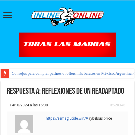
Consejos para comprar patines o rollers más baratos en México, Argentina, 
Respuesta a: Reflexiones de un readaptado
14/10/2024 a las 16:38
#528346
https://semaglutide.win/#
rybelsus price