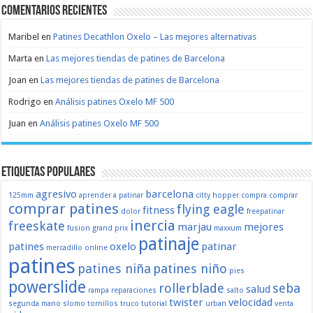
Comentarios recientes
Maribel
en
Patines Decathlon Oxelo – Las mejores alternativas
Marta
en
Las mejores tiendas de patines de Barcelona
Joan
en
Las mejores tiendas de patines de Barcelona
Rodrigo
en
Análisis patines Oxelo MF 500
Juan
en
Análisis patines Oxelo MF 500
Etiquetas populares
agresivo
barcelona
125mm
aprender a patinar
citty hopper
compra
comprar
comprar patines
flying eagle
fitness
dolor
freepatinar
inercia
freeskate
marjau
mejores
fusion
grand prix
maxxum
patinaje
patines
oxelo
patinar
mercadillo
online
patines
patines niña
patines niño
pies
powerslide
rollerblade
seba
salud
rampa
reparaciones
salto
twister
velocidad
segunda mano
slomo
tornillos
truco
tutorial
urban
venta