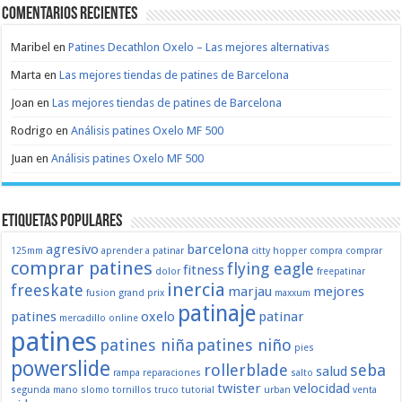
Comentarios recientes
Maribel
en
Patines Decathlon Oxelo – Las mejores alternativas
Marta
en
Las mejores tiendas de patines de Barcelona
Joan
en
Las mejores tiendas de patines de Barcelona
Rodrigo
en
Análisis patines Oxelo MF 500
Juan
en
Análisis patines Oxelo MF 500
Etiquetas populares
agresivo
barcelona
125mm
aprender a patinar
citty hopper
compra
comprar
comprar patines
flying eagle
fitness
dolor
freepatinar
inercia
freeskate
marjau
mejores
fusion
grand prix
maxxum
patinaje
patines
oxelo
patinar
mercadillo
online
patines
patines niña
patines niño
pies
powerslide
rollerblade
seba
salud
rampa
reparaciones
salto
twister
velocidad
segunda mano
slomo
tornillos
truco
tutorial
urban
venta